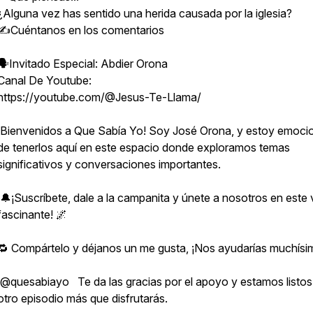
¿Alguna vez has sentido una herida causada por la iglesia?
✍️Cuéntanos en los comentarios
🗣Invitado Especial: Abdier Orona
Canal De Youtube:
https://youtube.com/@Jesus-Te-Llama/
¡Bienvenidos a Que Sabía Yo! Soy José Orona, y estoy emoc
de tenerlos aquí en este espacio donde exploramos temas
significativos y conversaciones importantes.
🔔¡Suscríbete, dale a la campanita y únete a nosotros en este 
fascinante! 🌌
🔁 Compártelo y déjanos un me gusta, ¡Nos ayudarías muchísi
@quesabiayo Te da las gracias por el apoyo y estamos listos
otro episodio más que disfrutarás.