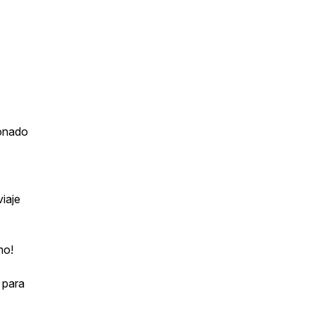
ionado
viaje
mo!
 para