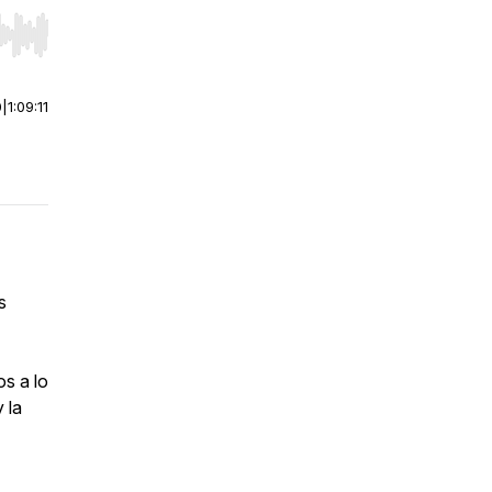
r end. Hold shift to jump forward or backward.
0
|
1:09:11
s
s a lo
 la