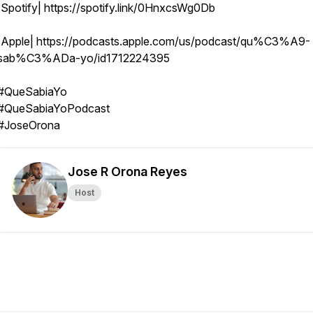
|Spotify| https://spotify.link/0HnxcsWg0Db
|Apple| https://podcasts.apple.com/us/podcast/qu%C3%A9-
sab%C3%ADa-yo/id1712224395
#QueSabiaYo
#QueSabiaYoPodcast
#JoseOrona
Jose R Orona Reyes
Host