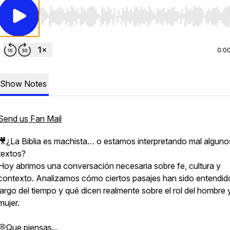
Use Left/Right to seek, Home/End to jump to start o
0:0
Show Notes
Send us Fan Mail
🎥¿La Biblia es machista… o estamos interpretando mal alguno
textos?
Hoy abrimos una conversación necesaria sobre fe, cultura y
contexto. Analizamos cómo ciertos pasajes han sido entendido
largo del tiempo y qué dicen realmente sobre el rol del hombre y
mujer.
💭Que piensas...